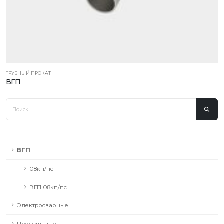
ТРУБНЫЙ ПРОКАТ
ВГП
ВГП
08кп/пс
ВГП 08кп/пс
Электросварные