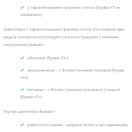
с параллельными гранями стенок (буква «П» в
названии»)
Швеллера с параллельными гранями полок (последние два
вида в основном используются в конструкциях с низкими
нагрузками) бывают:
обычные (буква «П»);
экономичные – с более тонкими полками (буква
«Э»);
легкими – с более тонкими полками и стенкой
(буква «Л»).
Гнутые швеллера бывают:
равнополочными – ширина полок у них одинакова;