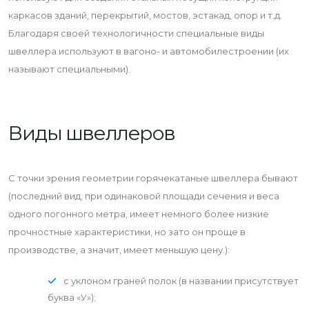
каркасов зданий, перекрытий, мостов, эстакад, опор и т.д.
Благодаря своей технологичности специальные виды
швеллера используют в вагоно- и автомобилестроении (их
называют специальными).
Виды швеллеров
С точки зрения геометрии горячекатаные швеллера бывают
(последний вид, при одинаковой площади сечения и веса
одного погонного метра, имеет немного более низкие
прочностные характеристики, но зато он проще в
производстве, а значит, имеет меньшую цену.):
с уклоном граней полок (в названии присутствует
буква «У»);